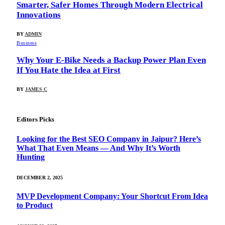
Smarter, Safer Homes Through Modern Electrical
Innovations
BY
ADMIN
Business
Why Your E-Bike Needs a Backup Power Plan Even
If You Hate the Idea at First
BY
JAMES C
Editors Picks
Looking for the Best SEO Company in Jaipur? Here’s
What That Even Means — And Why It’s Worth
Hunting
DECEMBER 2, 2025
MVP Development Company: Your Shortcut From Idea
to Product