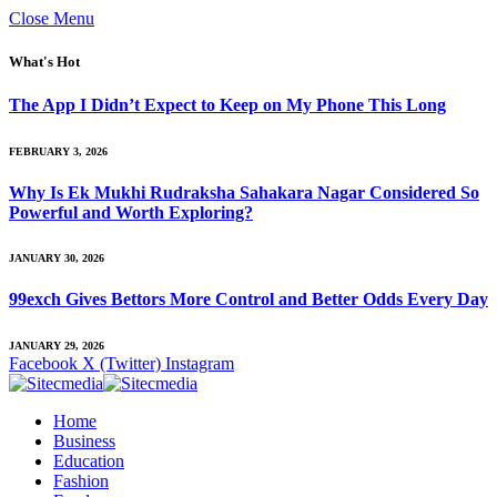
Close Menu
What's Hot
The App I Didn’t Expect to Keep on My Phone This Long
FEBRUARY 3, 2026
Why Is Ek Mukhi Rudraksha Sahakara Nagar Considered So
Powerful and Worth Exploring?
JANUARY 30, 2026
99exch Gives Bettors More Control and Better Odds Every Day
JANUARY 29, 2026
Facebook
X (Twitter)
Instagram
Home
Business
Education
Fashion