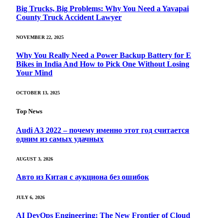
Big Trucks, Big Problems: Why You Need a Yavapai
County Truck Accident Lawyer
NOVEMBER 22, 2025
Why You Really Need a Power Backup Battery for E
Bikes in India And How to Pick One Without Losing
Your Mind
OCTOBER 13, 2025
Top News
Audi A3 2022 – почему именно этот год считается
одним из самых удачных
AUGUST 3, 2026
Авто из Китая с аукциона без ошибок
JULY 6, 2026
AI DevOps Engineering: The New Frontier of Cloud