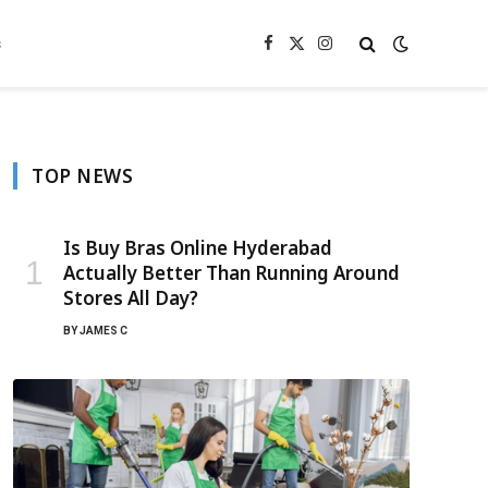
s
Facebook
X
Instagram
(Twitter)
TOP NEWS
Is Buy Bras Online Hyderabad
Actually Better Than Running Around
Stores All Day?
BY
JAMES C